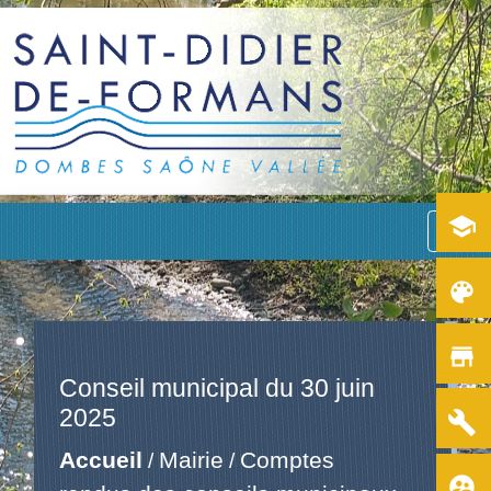
school
menu
color_lens
store
Conseil municipal du 30 juin
2025
build
Accueil
Mairie
Comptes
/
/
supervised_user_circle