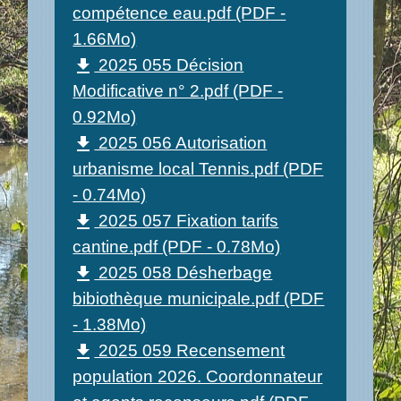
compétence eau.pdf (PDF -
1.66Mo)
2025 055 Décision
file_download
Modificative n° 2.pdf (PDF -
0.92Mo)
2025 056 Autorisation
file_download
urbanisme local Tennis.pdf (PDF
- 0.74Mo)
2025 057 Fixation tarifs
file_download
cantine.pdf (PDF - 0.78Mo)
2025 058 Désherbage
file_download
bibiothèque municipale.pdf (PDF
- 1.38Mo)
2025 059 Recensement
file_download
population 2026. Coordonnateur