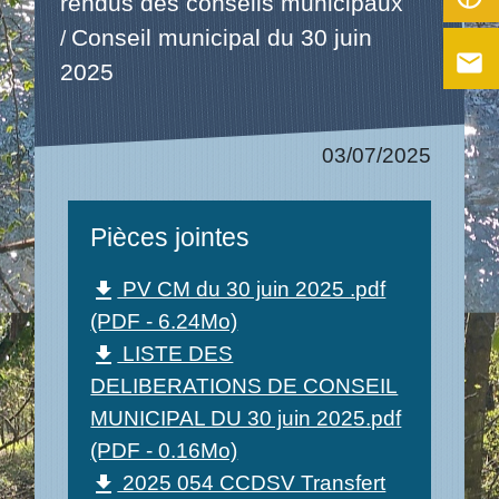
rendus des conseils municipaux
Conseil municipal du 30 juin
/
email
2025
03/07/2025
Pièces jointes
PV CM du 30 juin 2025 .pdf
file_download
(PDF - 6.24Mo)
LISTE DES
file_download
DELIBERATIONS DE CONSEIL
MUNICIPAL DU 30 juin 2025.pdf
(PDF - 0.16Mo)
2025 054 CCDSV Transfert
file_download