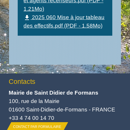
et agents recenseurs.pdf (PDF -
1.21Mo)
2025 060 Mise à jour tableau
file_download
des effectifs.pdf (PDF - 1.58Mo)
Contacts
Mairie de Saint Didier de Formans
100, rue de la Mairie
01600 Saint-Didier-de-Formans - FRANCE
+33 4 74 00 14 70
CONTACT PAR FORMULAIRE