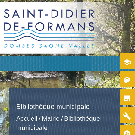
school
menu
color_lens
store
Bibliothèque municipale
build
Accueil
Mairie
Bibliothèque
/
/
municipale
supervised_user_circle