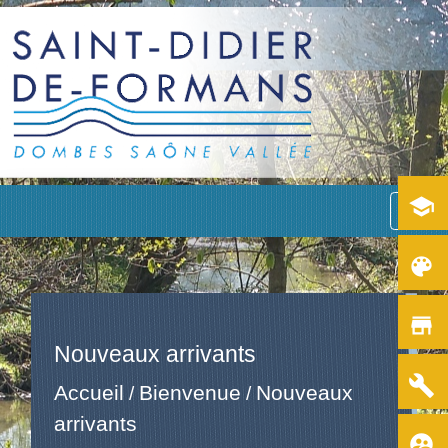
school
menu
color_lens
store
Nouveaux arrivants
build
Accueil
Bienvenue
Nouveaux
/
/
arrivants
supervised_user_circle