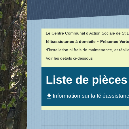
Le Centre Communal d’Action Sociale de St Di
téléassistance à domicile « Présence Verte
d’installation ni frais de maintenance, et résil
Voir les détails ci-dessous
Liste de pièces
Information sur la téléassista
file_download