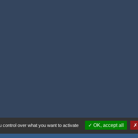
ntialité
-
Accessibilité
-
Plan du site
-
Gestion des
 control over what you want to activate
OK, accept all