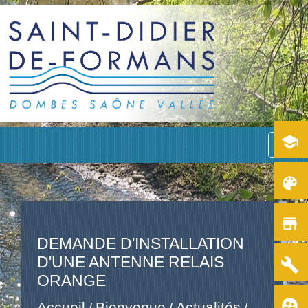
school
menu
color_lens
store
DEMANDE D'INSTALLATION
D'UNE ANTENNE RELAIS
build
ORANGE
supervised_user_circle
Accueil
Bienvenue
Actualités
/
/
/