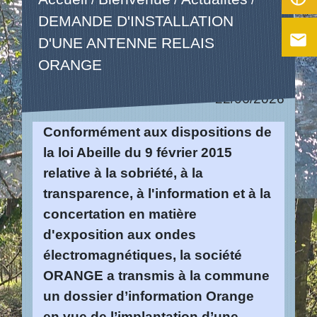
DEMANDE D'INSTALLATION
email
D'UNE ANTENNE RELAIS
ORANGE
22/06/2026
Conformément aux dispositions de
la loi Abeille du 9 février 2015
relative à la sobriété, à la
transparence, à l'information et à la
concertation en matière
d'exposition aux ondes
électromagnétiques, la société
ORANGE a transmis à la commune
un dossier d’information Orange
en vue de l’implantation d’une