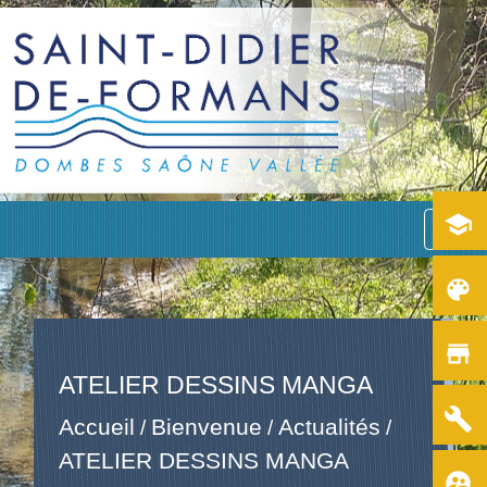
school
menu
color_lens
store
ATELIER DESSINS MANGA
build
Accueil
Bienvenue
Actualités
/
/
/
ATELIER DESSINS MANGA
supervised_user_circle