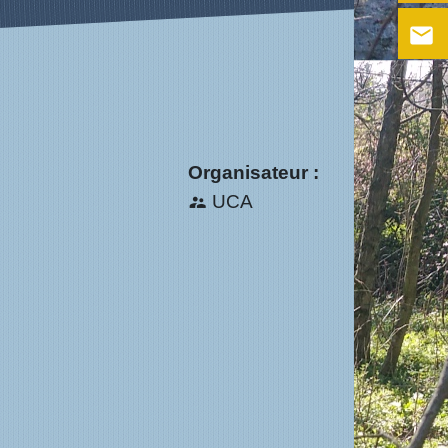
email
Organisateur :
UCA
supervisor_account